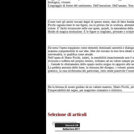
biologico, vivente.
Linguaggio di forme del sentimento. Dell’emozione. Dell’umano. Non 
Come tutti gli artisti toscani degni di questo nome, dato di fatto fondam
Picchi sagoma bene le sue figure, sia in pittura che in scultura, attenen
colore. E’ facile riconoscere nelle sue opere, quindi, la naturalezza dell
fluido di magica risoluzione. E le figure si stagliano, pitturate o scolpi
Da tutta l’opera traspaiono come elementi dominanti austerità e dialogo a 
maniera comprensibile le sue idee. Idee che trovano la loro leva ideale 
universalità, si qualifica come attuale.
Nell’opera di Mario Picchi, infatti, la sensibilità rinascimentale non è
rivissuta e sofferta nel proprio intimo, richiamo ad un valore sempre pre
…Geniale lo sfruttamento dello spazio molto esiguo in rapporto alle nece
La perfetta armonia delle linee, la chiusura del disegno, i volumi asim
plastico, la cura ricchissima dei particolari, tutto rende piacevole l’oss
Ha la fortuna di essere guidato da un valente maestro, Mario Picchi, pitt
l'impeccabilità del segno, per magistero cromatico e stilistico.
Selezione di articoli