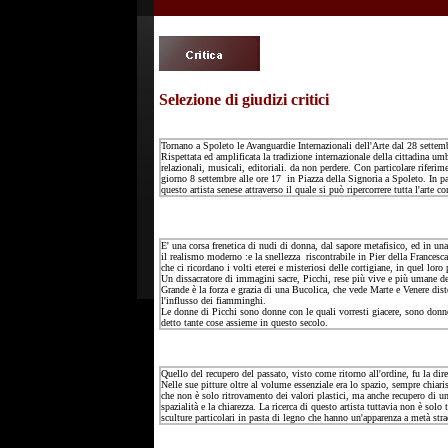
Selezione di giudizi critici
Tornano a Spoleto le Avanguardie Internazionali dell'Arte dal 28 s
Rispettata ed amplificata la tradizione internazionale della cittadina umbr
relazionali, musicali, editoriali. da non perdere. Con particolare riferi
giorno 8 settembre alle ore 17 in Piazza della Signoria a Spoleto. In part
questo artista senese attraverso il quale si può ripercorrere tutta l'arte
E' una corsa frenetica di nudi di donna, dal sapore metafisico, ed in una
il realismo moderno :e la snellezza riscontrabile in Pier della Francesca
che ci ricordano i volti eterei e misteriosi delle cortigiane, in quel lo
Un dissacratore di immagini sacre, Picchi, rese più vive e più umane del
Grande è la forza e grazia di una Bucolica, che vede Marte e Venere diste
l'influsso dei fiamminghi.
Le donne di Picchi sono donne con le quali vorresti giacere, sono donne
detto tante cose assieme in questo secolo.
Quello del recupero del passato, visto come ritorno all'ordine, fu la dire
Nelle sue pitture oltre al volume essenziale era lo spazio, sempre chia
che non è solo ritrovamento dei valori plastici, ma anche recupero di una
spazialità e la chiarezza. La ricerca di questo artista tuttavia non è so
sculture particolari in pasta di legno che hanno un'apparenza a metà stra