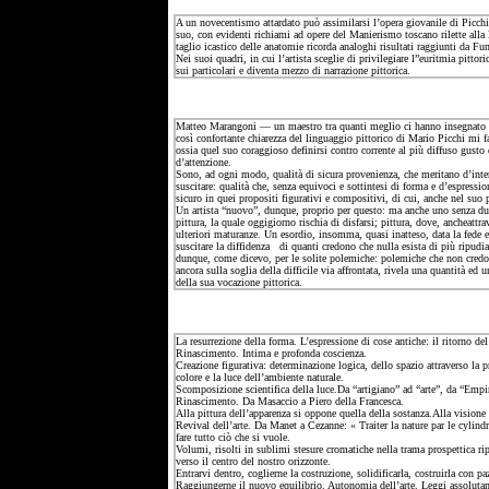
A un novecentismo attardato può assimilarsi l’opera giovanile di Picchi,
suo, con evidenti richiami ad opere del Manierismo toscano rilette alla lu
taglio icastico delle anatomie ricorda analoghi risultati raggiunti da Fun
Nei suoi quadri, in cui l’artista sceglie di privilegiare l”euritmia pitt
sui particolari e diventa mezzo di narrazione pittorica.
Matteo Marangoni — un maestro tra quanti meglio ci hanno insegnato co
così confortante chiarezza del linguaggio pittorico di Mario Picchi mi f
ossia quel suo coraggioso definirsi contro corrente al più diffuso gusto
d’attenzione.
Sono, ad ogni modo, qualità di sicura provenienza, che meritano d’inter
suscitare: qualità che, senza equivoci e sottintesi di forma e d’espressi
sicuro in quei propositi figurativi e compositivi, di cui, anche nel suo 
Un artista “nuovo”, dunque, proprio per questo: ma anche uno senza dubb
pittura, la quale oggigiorno rischia di disfarsi; pittura, dove, ancheattra
ulteriori maturanze. Un esordio, insomma, quasi inatteso, data la fede e l
suscitare la diffidenza di quanti credono che nulla esista di più ripudia
dunque, come dicevo, per le solite polemiche: polemiche che non credo si
ancora sulla soglia della difficile via affrontata, rivela una quantità ed
della sua vocazione pittorica.
La resurrezione della forma. L’espressione di cose antiche: il ritorno de
Rinascimento. Intima e profonda coscienza.
Creazione figurativa: determinazione logica, dello spazio attraverso la p
colore e la luce dell’ambiente naturale.
Scomposizione scientifica della luce.Da “artigiano” ad “arte”, da “Empi
Rinascimento. Da Masaccio a Piero della Francesca.
Alla pittura dell’apparenza si oppone quella della sostanza.Alla visione 
Revival dell’arte. Da Manet a Cezanne: « Traiter la nature par le cylindr
fare tutto ciò che si vuole.
Volumi, risolti in sublimi stesure cromatiche nella trama prospettica ripo
verso il centro del nostro orizzonte.
Entrarvi dentro, coglierne la costruzione, solidificarla, costruirla con p
Raggiungerne il nuovo equilibrio. Autonomia dell’arte. Leggi assolutame