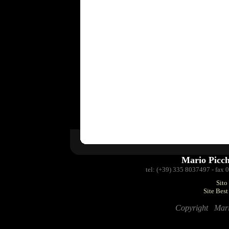
Mario Picc
tel: (+39) 335 8037497 - fax
Sito
Site Bes
Copyright Mario