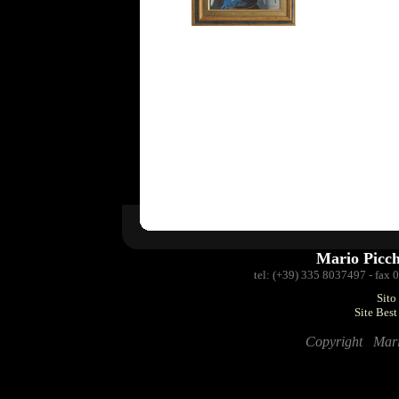
Mario Picc
tel: (+39) 335 8037497 - fax
Sito
Site Bes
Copyright Mario