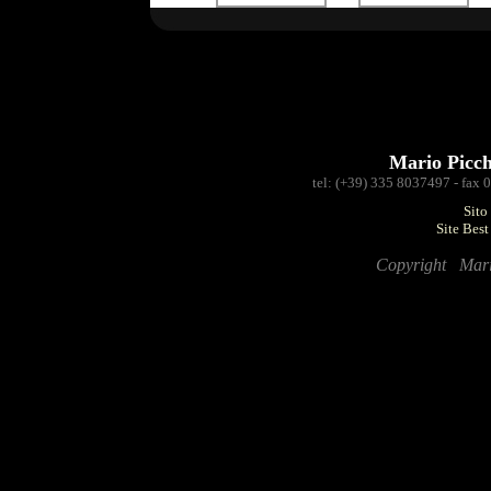
Mario Picc
tel: (+39) 335 8037497 - fax
Sito
Site Bes
Copyright Mario