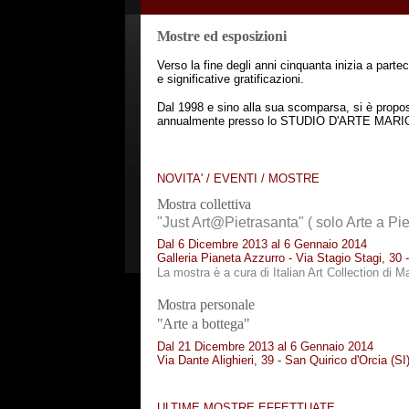
Mostre ed esposizioni
Verso la fine degli anni cinquanta inizia a part
e significative gratificazioni.
Dal 1998 e sino alla sua scomparsa, si è propos
annualmente presso lo STUDIO D'ARTE MARIO P
NOVITA' / EVENTI / MOSTRE
Mostra collettiva
"Just Art@Pietrasanta" ( solo Arte a Pi
Dal 6 Dicembre 2013 al 6 Gennaio 2014
Galleria Pianeta Azzurro - Via Stagio Stagi, 30 
La mostra è a cura di Italian Art Collection di M
Mostra personale
"Arte a bottega"
Dal 21 Dicembre 2013 al 6 Gennaio 2014
Via Dante Alighieri, 39 - San Quirico d'Orcia (SI
ULTIME MOSTRE EFFETTUATE