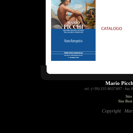
CATALOGO
Mario Picc
tel: (+39) 335 8037497 - fax
Sito
Site Bes
Copyright Mario